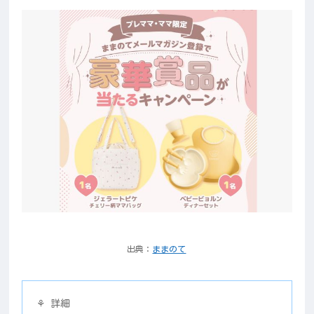
出典：
ままのて
⚘ 詳細