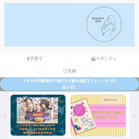
子育て
マタニティ
夫婦
子どもの写真保存で悩むなら質＆値段でフォトレボ【作
成レポ】