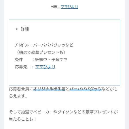
出典：
ママびより
⚘ 詳細
ﾌﾟﾚｾﾞﾝﾄ：バーバパパグッツなど
（抽選で豪華プレゼントも）
条件 ：妊娠中・子育て中
応募先 :
ママびより
応募者全員に
オリジナル出生届
と
バーバパパグッツ
などがも
らえます。
そして抽選でベビーカーやダイソンなどの豪華プレゼントが
当たることも！