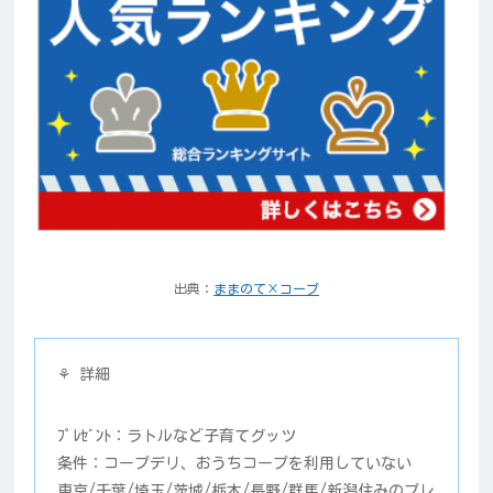
出典：
ままのて×コープ
⚘ 詳細
ﾌﾟﾚｾﾞﾝﾄ：ラトルなど子育てグッツ
条件：コープデリ、おうちコープを利用していない
東京/千葉/埼玉/茨城/栃木/長野/群馬/新潟住みのプレ