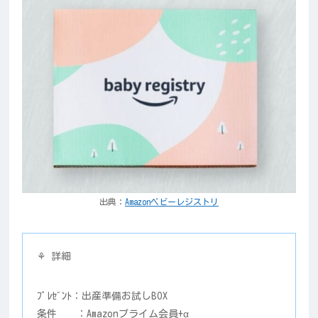
出典：
Amazonベビーレジストリ
⚘ 詳細
ﾌﾟﾚｾﾞﾝﾄ：出産準備お試しBOX
条件 ：Amazonプライム会員+α