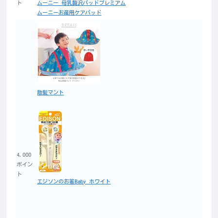
ト
ムーニー 母乳贅沢パッドプレミアム
ムーニーお産用ケアパッド
散髪マント
4,000
ポイン
ト
エジソンのお箸Baby ホワイト