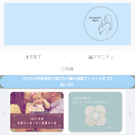
子育て
マタニティ
夫婦
子どもの写真保存で悩むなら質＆値段でフォトレボ【作
成レポ】