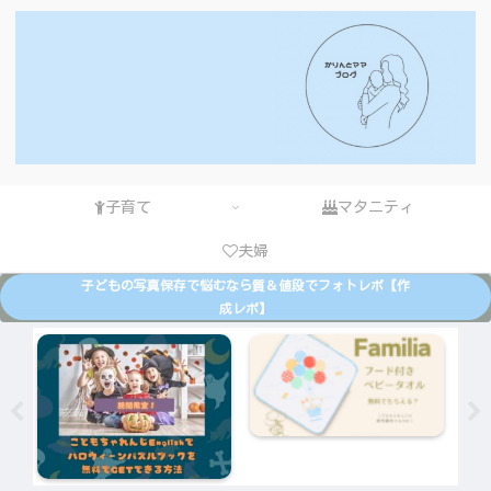
子育て
マタニティ
夫婦
子どもの写真保存で悩むなら質＆値段でフォトレボ【作
成レポ】