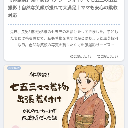
【体験談】OurPhoto（アワーフォト）で七五三の出張
撮影！自然な笑顔が撮れて大満足｜ママも安心の柔軟
対応
先日、長男5歳次男3歳の七五三のお参りをしてきました。子ども
たちには袴を着せて、私も着物を着て普段とはちょっと違う特別
な日。自然な笑顔の写真を残したくて出張撮影サービス
OurPhoto（アワーフォト）でフォトグラファーさんを探して撮影
2025.05.18
2025.05.27
してもらい大満足だったので記事にしたいと思います。スタジオ
ではなく、いつもの神社で家族の時間を大切にしながら、子ども
おでかけ
の自然な表情や家族の温かい雰囲気をそのまま写真にできたの
は、アワーフォトだったからこそでした♡