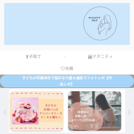
子育て
マタニティ
夫婦
子どもの写真保存で悩むなら質＆値段でフォトレボ【作
成レポ】