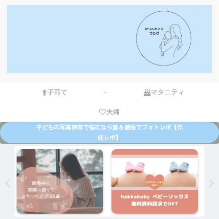
子育て
マタニティ
夫婦
子どもの写真保存で悩むなら質＆値段でフォトレボ【作
成レポ】