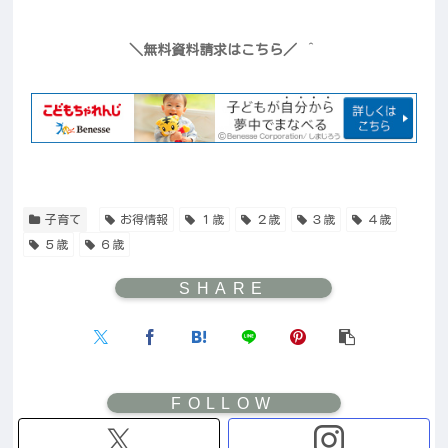
＼無料資料請求はこちら／
＾
子育て
お得情報
１歳
２歳
３歳
４歳
５歳
６歳