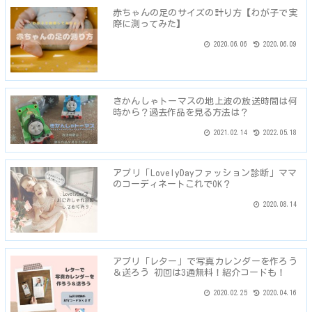
赤ちゃんの足のサイズの計り方【わが子で実
際に測ってみた】
2020.06.06
2020.06.09
きかんしゃトーマスの地上波の放送時間は何
時から？過去作品を見る方法は？
2021.02.14
2022.05.18
アプリ「LovelyDayファッション診断」ママ
のコーディネートこれでOK？
2020.08.14
アプリ「レター」で写真カレンダーを作ろう
＆送ろう 初回は3通無料！紹介コードも！
2020.02.25
2020.04.16