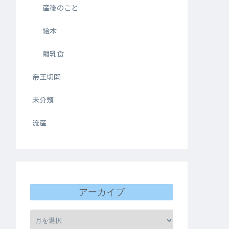
産後のこと
絵本
離乳食
帝王切開
未分類
流産
アーカイブ