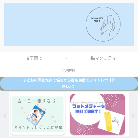
子育て
マタニティ
夫婦
子どもの写真保存で悩むなら質＆値段でフォトレボ【作
成レポ】