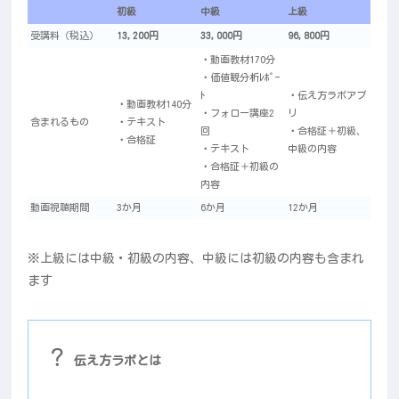
初級
中級
上級
受講料（税込）
13,200円
33,000円
96,800円
・動画教材170分
・価値観分析ﾚﾎﾟｰ
ﾄ
・伝え方ラボアプ
・動画教材140分
・フォロー講座2
リ
含まれるもの
・テキスト
回
・合格証＋初級、
・合格証
・テキスト
中級の内容
・合格証＋初級の
内容
動画視聴期間
3か月
6か月
12か月
※上級には中級・初級の内容、中級には初級の内容も含まれ
ます
？
伝え方ラボとは