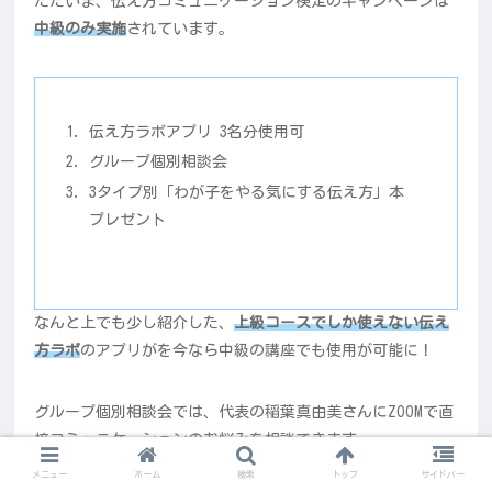
ただいま、伝え方コミュニケーション検定のキャンペーンは
中級のみ実施
されています。
伝え方ラボアプリ 3名分使用可
グループ個別相談会
3タイプ別「わが子をやる気にする伝え方」本
プレゼント
なんと上でも少し紹介した、
上級コースでしか使えない伝え
方ラボ
のアプリがを今なら中級の講座でも使用が可能に！
グループ個別相談会では、代表の稲葉真由美さんにZOOMで直
接コミュニケーションのお悩みを相談できます。
メニュー
ホーム
検索
トップ
サイドバー