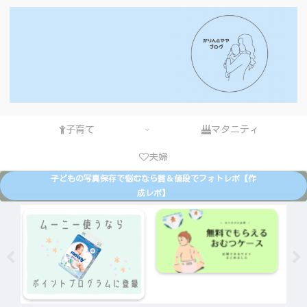
子育て
マタニティ
夫婦
子どもの写真保存で悩むなら質＆値段でフォトレボ【作
成レポ】