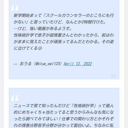
新学期始まって「スクールカウンセラーのところにも行
かない」と言っていたけど、なんとか2時間行けた。
…けど、強い葛藤があるようす。
性格統計学で息子が超慎重さんとわかったから、前はわ
がままに見えたことが頑張ってるんだとわかる。その姿
に泣けてくる🥲
— おうる (@blue_owl123)
April 12, 2022
ニュースで見て知ったんだけど「性格統計学」って個人
的にめちゃくちゃ当たってると思うからみんなも気にな
ったら調べてみてほしい！仕事での関わり方とかそれぞ
れの得意分野苦手分野が分かって面白いよ。ちなみに私