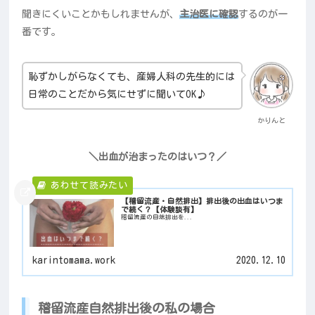
聞きにくいことかもしれませんが、
主治医に確認
するのが一
番です。
恥ずかしがらなくても、産婦人科の先生的には
日常のことだから気にせずに聞いてOK♪
かりんと
＼出血が治まったのはいつ？／
【稽留流産・自然排出】排出後の出血はいつま
で続く？【体験談有】
稽留流産の自然排出を...
karintomama.work
2020.12.10
稽留流産自然排出後の私の場合