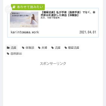
【稽留流産】私が手術（搔爬手術）でなく、自
然排出を選択した理由【体験談】
先日、10週で稽留流...
karintomama.work
2021.04.01
流産
体験談
夫婦
流産
稽留流産
自然排出
スポンサーリンク