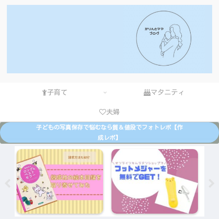
子育て
マタニティ
夫婦
子どもの写真保存で悩むなら質＆値段でフォトレボ【作
成レポ】