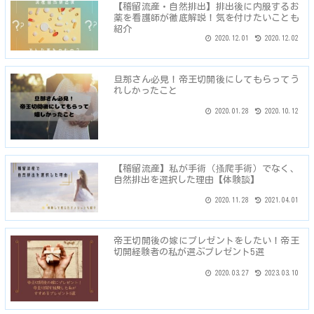
【稽留流産・自然排出】排出後に内服するお
薬を看護師が徹底解説！気を付けたいことも
紹介
2020.12.01
2020.12.02
旦那さん必見！帝王切開後にしてもらってう
れしかったこと
2020.01.28
2020.10.12
【稽留流産】私が手術（搔爬手術）でなく、
自然排出を選択した理由【体験談】
2020.11.28
2021.04.01
帝王切開後の嫁にプレゼントをしたい！帝王
切開経験者の私が選ぶプレゼント5選
2020.03.27
2023.03.10