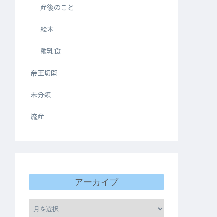
産後のこと
絵本
離乳食
帝王切開
未分類
流産
アーカイブ