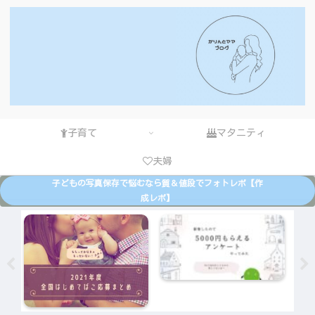
子育て
マタニティ
夫婦
子どもの写真保存で悩むなら質＆値段でフォトレボ【作
成レポ】