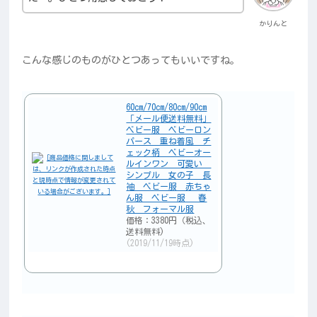
かりんと
こんな感じのものがひとつあってもいいですね。
60cm/70cm/80cm/90cm
「メール便送料無料」
ベビー服 ベビーロン
パース 重ね着風 チ
ェック柄 ベビーオー
ルインワン 可愛い
シンプル 女の子 長
袖 ベビー服 赤ちゃ
ん服 ベビー服 春
秋 フォーマル服
価格：3380円（税込、
送料無料)
(2019/11/19時点)