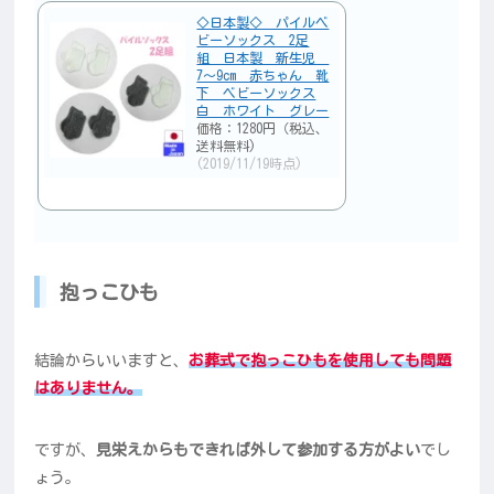
◇日本製◇ パイルベ
ビーソックス 2足
組 日本製 新生児
7〜9cm 赤ちゃん 靴
下 ベビーソックス
白 ホワイト グレー
価格：1280円（税込、
送料無料)
(2019/11/19時点)
抱っこひも
結論からいいますと、
お葬式で抱っこひもを使用しても問題
はありません。
ですが、
見栄えからもできれば外して参加する方がよい
でし
ょう。