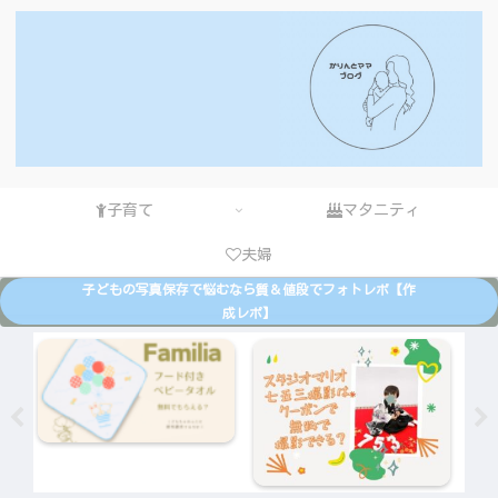
子育て
マタニティ
夫婦
子どもの写真保存で悩むなら質＆値段でフォトレボ【作
成レポ】